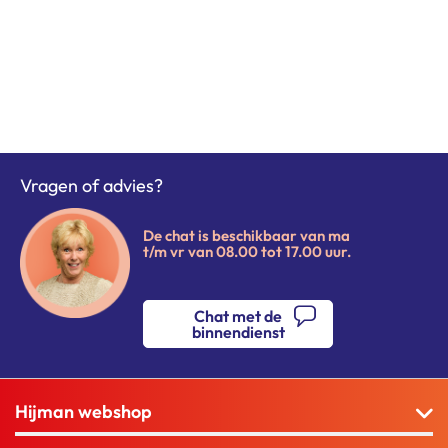
Vragen of advies?
De chat is beschikbaar van ma
t/m vr van 08.00 tot 17.00 uur.
Chat met de
binnendienst
Hijman webshop