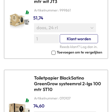
mtr wit JT3
Artikelnummer
999861
51,74
Klant worden
Reeds klant?
Log dan in
.
Toevoegen om te vergelijken
Toiletpapier BlackSatino
GreenGrow systeemrol 2-lgs 100
mtr ST10
Artikelnummer
070107
74,60