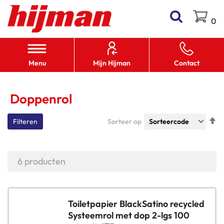
Zoek
Wi
0
Menu
Mijn Hijman
Contact
Doppenrol
V
Sorteer op
Filteren
h
n
l
6
producten
s
Toiletpapier BlackSatino recycled
Systeemrol met dop 2-lgs 100