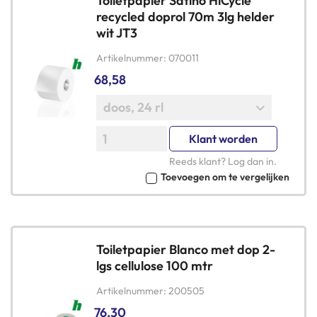
Toiletpapier Satino HiCycle
recycled doprol 70m 3lg helder
wit JT3
Artikelnummer
070011
68,58
Klant worden
Reeds klant?
Log dan in
.
Toevoegen om te vergelijken
Toiletpapier Blanco met dop 2-
lgs cellulose 100 mtr
Artikelnummer
200505
76,30