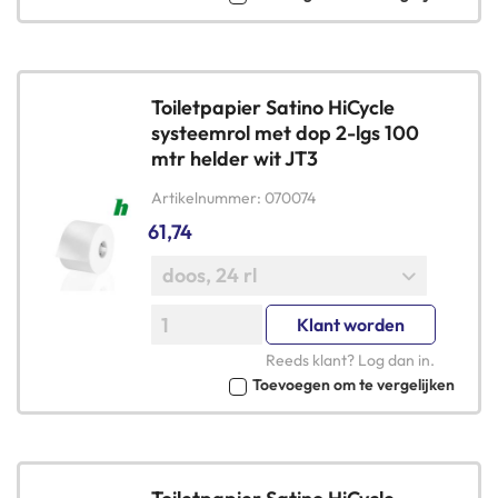
Toiletpapier Satino HiCycle
systeemrol met dop 2-lgs 100
mtr helder wit JT3
Artikelnummer
070074
61,74
Klant worden
Reeds klant?
Log dan in
.
Toevoegen om te vergelijken