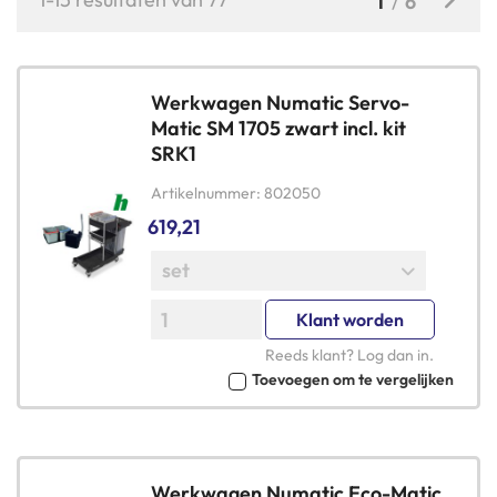
U
1
Pagina
6
s
lees
momenteel
pagina
Werkwagen Numatic Servo-
Matic SM 1705 zwart incl. kit
SRK1
Artikelnummer
802050
619,21
Klant worden
Reeds klant?
Log dan in
.
Toevoegen om te vergelijken
Werkwagen Numatic Eco-Matic