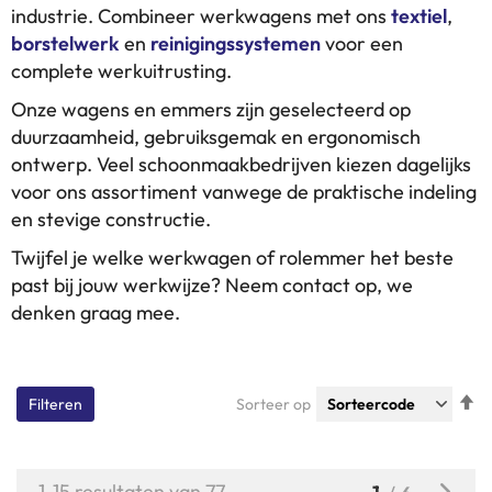
industrie. Combineer werkwagens met ons
textiel
,
borstelwerk
en
reinigingssystemen
voor een
complete werkuitrusting.
Onze wagens en emmers zijn geselecteerd op
duurzaamheid, gebruiksgemak en ergonomisch
ontwerp. Veel schoonmaakbedrijven kiezen dagelijks
voor ons assortiment vanwege de praktische indeling
en stevige constructie.
Twijfel je welke werkwagen of rolemmer het beste
past bij jouw werkwijze? Neem contact op, we
denken graag mee.
V
Sorteer op
Filteren
h
n
l
Pagina
Pagi
Volg
1
-
15
resultaten van
77